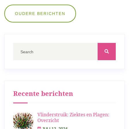
Berichten
OUDERE BERICHTEN
navigatie
Recente berichten
Vlinderstruik: Ziektes en Plagen:
Overzicht
JULI 12, 2024