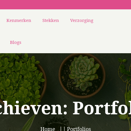
Kenmerken
Stekken
Verzorging
Blogs
chieven:
Portfo
Home
Portfolios