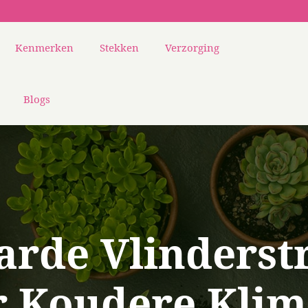
Kenmerken
Stekken
Verzorging
Blogs
rde Vlinderstr
r Koudere Klim