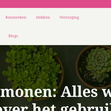
Kenmerken
Stekken
Verzorging
Blogs
monen: Alles w
ver het gebru